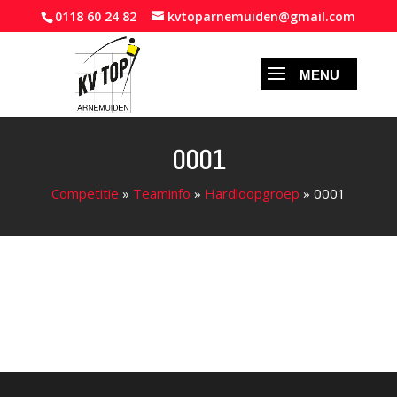
0118 60 24 82
kvtoparnemuiden@gmail.com
0001
Competitie
»
Teaminfo
»
Hardloopgroep
»
0001