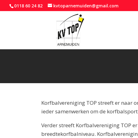
0118 60 24 82
kvtoparnemuiden@gmail.com
Korfbalvereniging TOP streeft er naar om
ieder samenwerken om de korfbalsport e
Verder streeft Korfbalvereniging TOP er
breedtekorfbalniveau. Korfbalvereniging