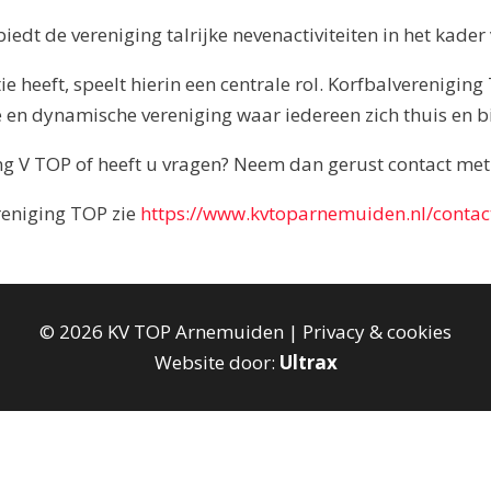
 biedt de vereniging talrijke nevenactiviteiten in het kade
e heeft, speelt hierin een centrale rol. Korfbalverenigin
e en dynamische vereniging waar iedereen zich thuis en bi
ng V TOP of heeft u vragen? Neem dan gerust contact met
reniging TOP zie
https://www.kvtoparnemuiden.nl/contac
©
2026
KV TOP Arnemuiden |
Privacy & cookies
Website door:
Ultrax