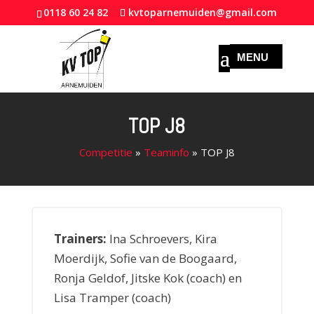
0118 60 24 82
kvtoparnemuiden@gmail.com
TOP J8
Competitie
»
Teaminfo
»
TOP J8
Trainers:
Ina Schroevers, Kira
Moerdijk, Sofie van de Boogaard,
Ronja Geldof, Jitske Kok (coach) en
Lisa Tramper (coach)