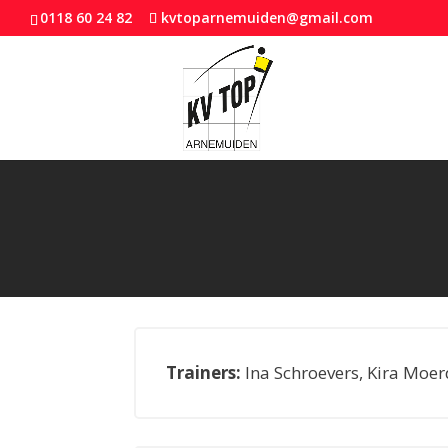
0118 60 24 82
kvtoparnemuiden@gmail.com
Trainers:
Ina Schroevers, Kira Moerd