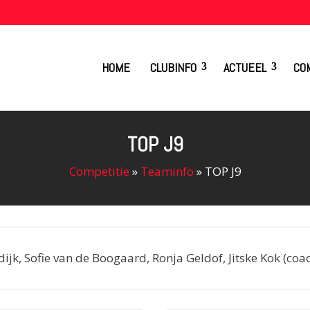
HOME
CLUBINFO
ACTUEEL
CO
TOP J9
Competitie
»
Teaminfo
»
TOP J9
ijk, Sofie van de Boogaard, Ronja Geldof, Jitske Kok (coa