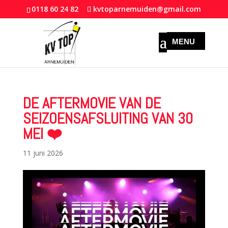
0118 60 24 82
kvtoparnemuiden@gmail.com
DE AFTERMOVIE VAN DE
SEIZOENSAFSLUITING VAN 30
MEI ❤️
11 juni 2026