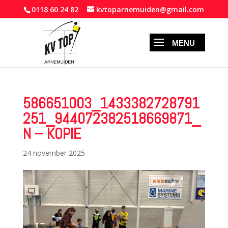
0118 60 24 82
kvtoparnemuiden@gmail.com
586651003_1433382728791
251_944072382518669871_
N – KOPIE
24 november 2025