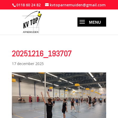
0118 60 24 82
kvtoparnemuiden@gmail.com
20251216_193707
17 december 2025