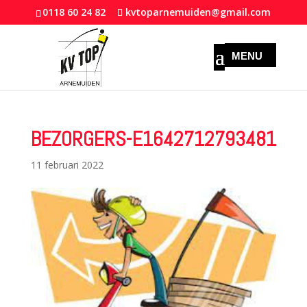
0118 60 24 82
kvtoparnemuiden@gmail.com
BEZORGERS-E1642712793481
11 februari 2022