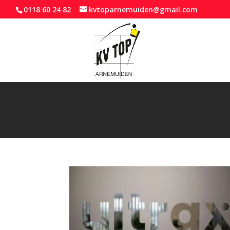
0118 60 24 82
kvtoparnemuiden@gmail.com