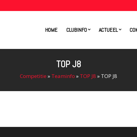
HOME
CLUBINFO
ACTUEEL
CO
TOP J8
Competitie
»
Teaminfo
»
TOP J8
»
TOP J8