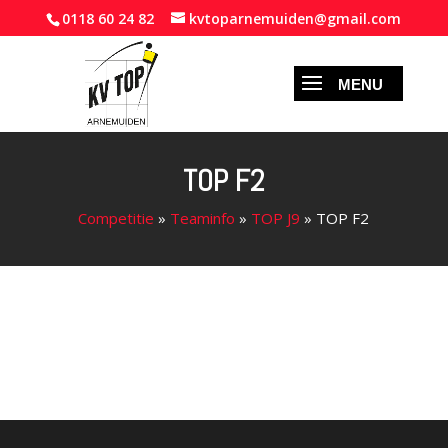
0118 60 24 82
kvtoparnemuiden@gmail.com
TOP F2
Competitie
»
Teaminfo
»
TOP J9
»
TOP F2